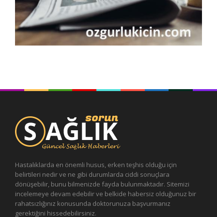
Hastalıklarda en önemli husus, erken teşhis olduğu için
belirtileri nedir ve ne gibi durumlarda ciddi sonuçlara
dönüşebilir, bunu bilmenizde fayda bulunmaktadır. Sitemizi
incelemeye devam edebilir ve belkide habersiz olduğunuz bir
rahatsızlığınız konusunda doktorunuza başvurmanız
gerektiğini hissedebilirsiniz.